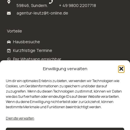
59846, Sundern​.
+ 49 9800 2207718
agentur-leutz@t-online.de
Vorteile
Hausbesuche
Kurzfristige Termine
Per Whatsapp erreichbar
Auch auf YouTube
Einwilligung verwalten
Um dir ein optimales Erlebnis zu bieten, verwenden wir Technologien wie
Erfahren Sie mehr!
Cookies, um Geräteinformationen zu speichern und/oder darauf
zuzugreifen. Wenn du diesen Technologien zustimmst, können wir Daten
Über mich
wie das Surfverhalten oder eindeutige IDs auf dieser Website verarbeiten.
Wenn du deine Einwilligung nicht erteilst oder zurückziehst, können
Spermaspuren nachweisen
bestimmte Merkmale und Funktionen beeinträchtigt werden.
Leistungen & Preise
Dienste verwalten
Forensische Untersuchungen